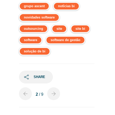
grupo ascent
notícias bi
novidades software
outsourcing
site
site bi
software
software de gestão
solução de bi
SHARE
2
/ 9