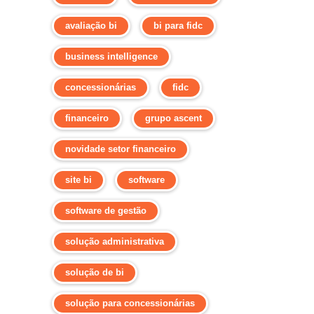
avaliação bi
bi para fidc
business intelligence
concessionárias
fidc
financeiro
grupo ascent
novidade setor financeiro
site bi
software
software de gestão
solução administrativa
solução de bi
solução para concessionárias