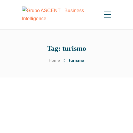
Tag:
turismo
Home
turismo
Turismo corporativo:
tendências de gestão para
os próximos anos
by
Lucas Abreu