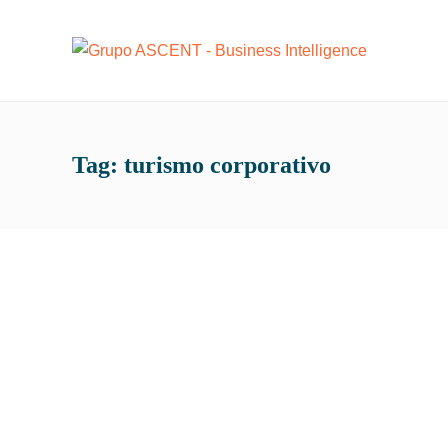
Tag:
turismo corporativo
Hot
Vem aí um novo ASCENT BI
by
Equipe ASCENT
O ASCENT BI, observando novas necessidades
que estão surgindo no mercado, investiu muito