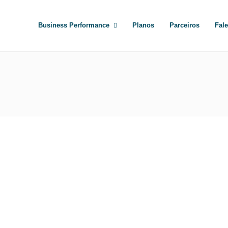
Business Performance
Planos
Parceiros
Fal
Turismo corporativo: tendências de
gestão para os próximos anos
by
Lucas Abreu
Você percebeu que, ultimamente, as viagens