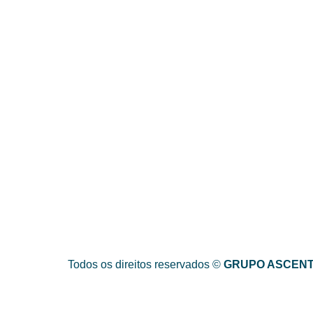
em pesquisas e análises e desenvolveu novas
funcionalidades na construção de seus
Dashboards e demais relatórios, que serão
lançados nos próximos dias. Em breve o usuário
poderá construir análises mais profundas,
através…
NEWS
Todos os direitos reservados ©
GRUPO ASCEN